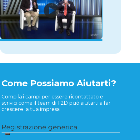
Come Possiamo Aiutarti?
Compila i campi per essere ricontattato e
scrivici come il team di F2D può aiutarti a far
crescere la tua impresa.
Registrazione generica