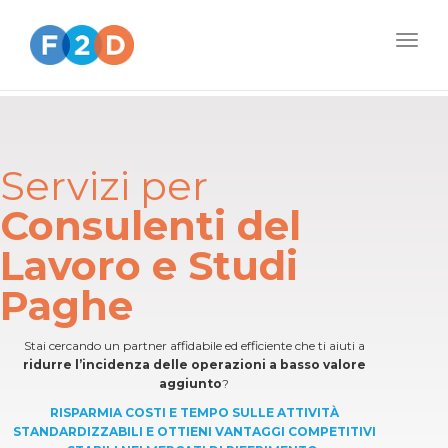
Togg
navig
Servizi per
Consulenti del
Lavoro e Studi
Paghe
Stai cercando un partner affidabile ed efficiente che ti aiuti a
ridurre l’incidenza delle operazioni a basso valore
aggiunto
?
RISPARMIA COSTI E TEMPO SULLE ATTIVITÀ
STANDARDIZZABILI E OTTIENI VANTAGGI COMPETITIVI