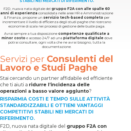
STABILI NEI MERCATI DI RIFERIMENTO.
F2D, nuova nata digitale del
gruppo F2A con alle spalle 60
anni di esperienza
consolidata nelle aree HR e Amministrazione
& Finanza, propone un
servizio tech-based completo
per
incrementare il livello di efficienza degli studi paghe che ricercano
economie di scala nei processi di gestione delle buste paga.
Avrai sempre a tua disposizione
competenze qualificate a
minor costo
e accesso 24/7 ad una
piattaforma digitale
dove
potrai consultare, ogni volta che ne avrai bisogno, tutta la
documentazione.
Servizi per
Consulenti del
Lavoro e Studi Paghe
Stai cercando un partner affidabile ed efficiente
che ti aiuti a
ridurre l’incidenza delle
operazioni a basso valore aggiunto
?
RISPARMIA COSTI E TEMPO SULLE ATTIVITÀ
STANDARDIZZABILI E OTTIENI VANTAGGI
COMPETITIVI STABILI NEI MERCATI DI
RIFERIMENTO.
F2D, nuova nata digitale del
gruppo F2A con