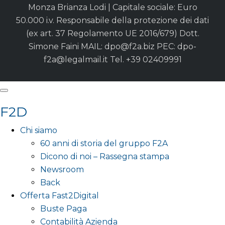
Monza Brianza Lodi | Capitale sociale: Euro
50.000 i.v. Responsabile della protezione dei dati
(ex art. 37 Regolamento UE 2016/679) Dott.
Simone Faini MAIL:
dpo@f2a.biz
PEC:
dpo-
f2a@legalmail.it
Tel. +39 02409991
F2D
Chi siamo
60 anni di storia del gruppo F2A
Dicono di noi – Rassegna stampa
Newsroom
Back
Offerta Fast2Digital
Buste Paga
Contabilità Azienda