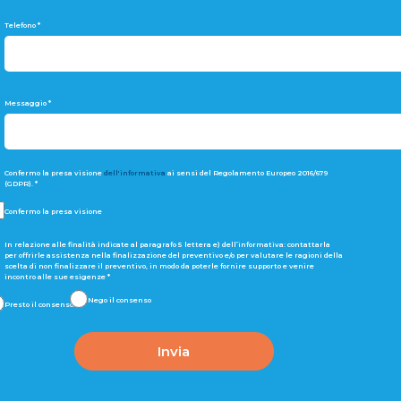
Telefono
*
Messaggio
*
Confermo la presa visione
dell'informativa
ai sensi del Regolamento Europeo 2016/679
(GDPR).
*
Confermo la presa visione
In relazione alle finalità indicate al paragrafo 5 lettera e) dell’informativa: contattarla
per offrirle assistenza nella finalizzazione del preventivo e/o per valutare le ragioni della
scelta di non finalizzare il preventivo, in modo da poterle fornire supporto e venire
incontro alle sue esigenze
*
Nego il consenso
Presto il consenso:
Invia