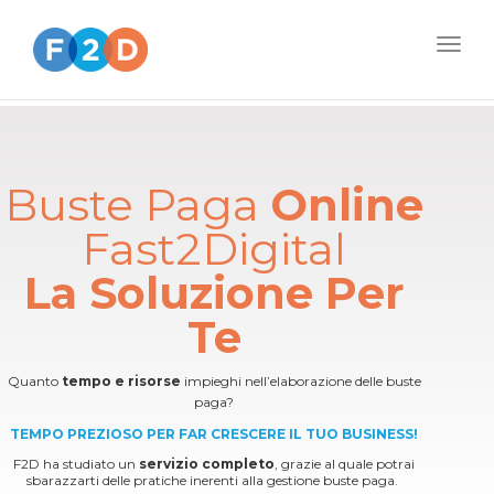
Togg
navig
Buste Paga
Online
Fast2Digital
La Soluzione Per
Te
Quanto
tempo e risorse
impieghi nell’elaborazione delle buste
paga?
TEMPO PREZIOSO PER FAR CRESCERE IL TUO BUSINESS!
F2D ha studiato un
servizio completo
, grazie al quale potrai
sbarazzarti delle pratiche inerenti alla gestione buste paga.