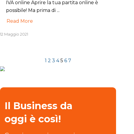
IVA online Aprire la tua partita online è
possibile! Ma prima di ...
Read More
12 Maggio 2021
1
2
3
4
5
6
7
Il Business da
oggi è così!