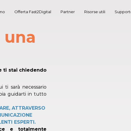
amo
Offerta Fast2Digital
Partner
Risorse utili
Support
e una
e ti stai chiedendo
i ti sarà necessario
ia guidarti in tutto
TARE, ATTRAVERSO
MUNICAZIONE
NTI ESPERTI.
loce e totalmente