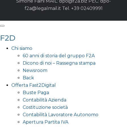
Simone Faini MAIL:
dpo@f2a.biz
PEC:
dpo-
f2a@legalmail.it
Tel. +39 02409991
F2D
Chi siamo
60 anni di storia del gruppo F2A
Dicono di noi – Rassegna stampa
Newsroom
Back
Offerta Fast2Digital
Buste Paga
Contabilità Azienda
Costituzione società
Contabilità Lavoratore Autonomo
Apertura Partita IVA