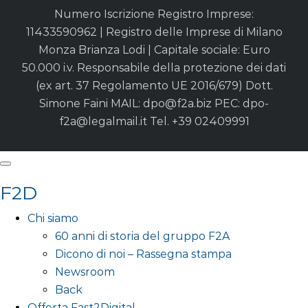
Numero Iscrizione Registro Imprese:
11433590962 | Registro delle Imprese di Milano
Monza Brianza Lodi | Capitale sociale: Euro
50.000 i.v. Responsabile della protezione dei dati
(ex art. 37 Regolamento UE 2016/679) Dott.
Simone Faini MAIL:
dpo@f2a.biz
PEC:
dpo-
f2a@legalmail.it
Tel. +39 02409991
F2D
Chi siamo
60 anni di storia del gruppo F2A
Dicono di noi – Rassegna stampa
Newsroom
Back
Offerta Fast2Digital