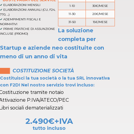
ELABORAZIONI MENSILI
1-10
30€/MESE
ELABORAZIONI ANNUALI (CU, F24,
11-30
20€/MESE
770, ...)
ADEMPIMENTI FISCALI E
31-50
15€/MESE
NORMATIVI
PRIME PRATICHE DI ASSUNZIONE
La soluzione
INCLUSE (PROMO)
completa per
Startup e aziende neo costituite con
meno di un anno di vita
███
COSTITUZIONE SOCIETÀ
Costituisci la tua società o la tua SRL innovativa
con F2D! Nel nostro servizio trovi incluso:
Costituzione tramite notaio
Attivazione P.IVA/ATECO/PEC
Libri sociali dematerializzati
2.490€+IVA
tutto incluso