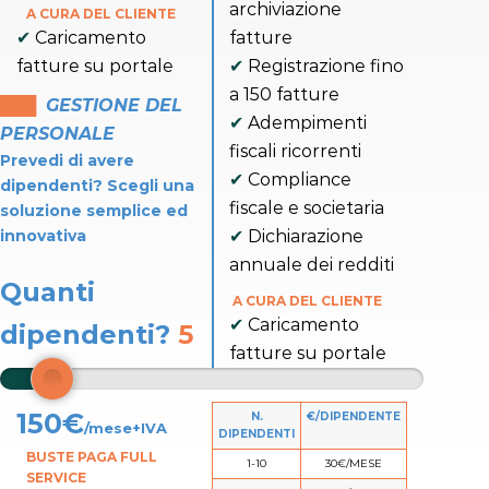
archiviazione
A CURA DEL CLIENTE
Caricamento
fatture
fatture su portale
Registrazione fino
a 150 fatture
███
GESTIONE DEL
Adempimenti
PERSONALE
fiscali ricorrenti
Prevedi di avere
Compliance
dipendenti? Scegli una
fiscale e societaria
soluzione semplice ed
innovativa
Dichiarazione
annuale dei redditi
Quanti
A CURA DEL CLIENTE
Caricamento
dipendenti?
5
fatture su portale
150
€
N.
€/DIPENDENTE
/mese+IVA
DIPENDENTI
BUSTE PAGA FULL
1-10
30€/MESE
SERVICE