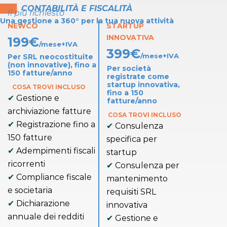
███
CONTABILITÀ E FISCALITÀ
Il più richiesto
Una gestione a 360° per la tua nuova attività
NEWCO
STARTUP
INNOVATIVA
199
€
/mese+IVA
399
€
/mese+IVA
Per SRL neocostituite
(non innovative), fino a
Per società
150 fatture/anno
registrate come
startup innovativa,
COSA TROVI INCLUSO
fino a 150
Gestione e
fatture/anno
archiviazione fatture
COSA TROVI INCLUSO
Registrazione fino a
Consulenza
150 fatture
specifica per
Adempimenti fiscali
startup
ricorrenti
Consulenza per
Compliance fiscale
mantenimento
e societaria
requisiti SRL
Dichiarazione
innovativa
annuale dei redditi
Gestione e