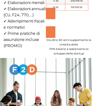
11-30
20€/MESE
Elaborazioni mensili
31-50
15€/MESE
Elaborazioni annuali
(CU, F24, 770, ...)
RICHIEDI APPUNTAMENTO
Adempimenti fiscali
ONLINE
e normativi
Prime pratiche di
assunzione incluse
Da oltre 60 anni supportiamo la
crescita delle
(PROMO)
PMI italiane e sosteniamo lo
sviluppo delle startup