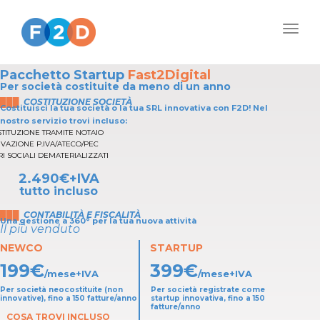
Togg
navig
Pacchetto Startup
Fast2Digital
Per società costituite da meno di un anno
███
COSTITUZIONE SOCIETÀ
Costituisci la tua società o la tua SRL innovativa con F2D! Nel
nostro servizio trovi incluso:
TITUZIONE TRAMITE NOTAIO
IVAZIONE P.IVA/ATECO/PEC
RI SOCIALI DEMATERIALIZZATI
2.490€+IVA
tutto incluso
███
CONTABILITÀ E FISCALITÀ
Una gestione a 360° per la tua nuova attività
Il più venduto
NEWCO
STARTUP
199
€
399
€
/mese+IVA
/mese+IVA
Per società neocostituite (non
Per società registrate come
innovative), fino a 150 fatture/anno
startup innovativa, fino a 150
fatture/anno
COSA TROVI INCLUSO