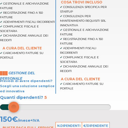
COSA TROVI INCLUSO
GESTIONALE E ARCHIVIAZIONE
CONSULENZA SPECIFICA PER
FATTURE
STARTUP
REGISTRAZIONE FINO A 150
CONSULENZA PER
FATTURE
MANTENIMENTO REQUISITI SRL
ADEMPIMENTI FISCALI RICORRENTI
INNOVATIVA
COMPLIANCE FISCALE E
GESTIONALE E ARCHIVIAZIONE
SOCIETARIA
FATTURE
DICHIARAZIONE ANNUALE DEI
REGISTRAZIONE FINO A 150
REDDITI
FATTURE
A CURA DEL CLIENTE
ADEMPIMENTI FISCALI
RICORRENTI
CARICAMENTO FATTURE SU
COMPLIANCE FISCALE E
PORTALE
SOCIETARIA
Prevedi di avere dipendenti?
DICHIARAZIONE ANNUALE DEI
Scegli una soluzione semplice ed
REDDITI
███
GESTIONE DEL
innovativa
PERSONALE
A CURA DEL CLIENTE
Prevedi di avere dipendenti?
CARICAMENTO FATTURE SU
Scegli una soluzione semplice
PORTALE
ed innovativa
Quanti dipendenti?
5
150
€
/mese+IVA
N.DIPENDENTI
€/DIPENDENTE
BUSTE PAGA FULL SERVICE