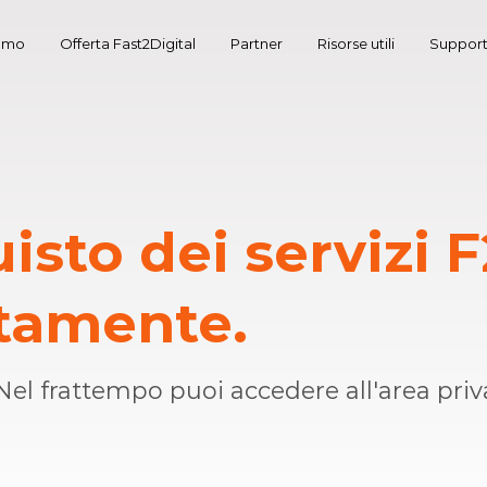
iamo
Offerta Fast2Digital
Partner
Risorse utili
Suppor
isto dei servizi 
ttamente.
el frattempo puoi accedere all'area priva