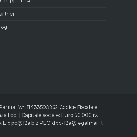
l Gruppo F2A
artner
log
 Partita IVA: 11433590962 Codice Fiscale e
Lodi | Capitale sociale: Euro 50.000 i.v.
AIL:
dpo@f2a.biz
PEC:
dpo-f2a@legalmail.it