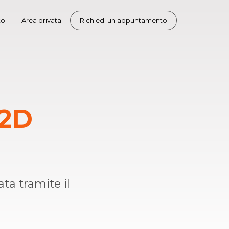
to
Area privata
Richiedi un appuntamento
F2D
ta tramite il