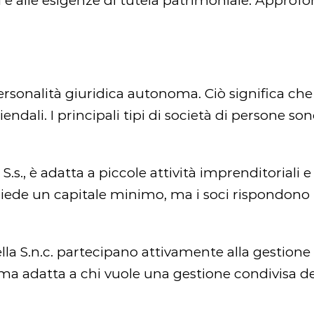
li e alle esigenze di tutela patrimoniale. Approf
personalità giuridica autonoma. Ciò significa c
endali. I principali tipi di società di persone son
., è adatta a piccole attività imprenditoriali e 
hiede un capitale minimo, ma i soci rispondono i
 della S.n.c. partecipano attivamente alla gestio
rma adatta a chi vuole una gestione condivisa del