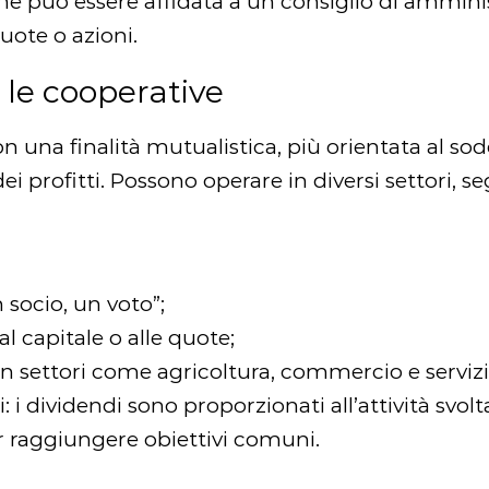
one può essere affidata a un consiglio di ammin
uote o azioni.
: le cooperative
on una finalità mutualistica, più orientata al so
ei profitti. Possono operare in diversi settori,
socio, un voto”;
al capitale o alle quote;
in settori come agricoltura, commercio e servizi
: i dividendi sono proporzionati all’attività svolta
er raggiungere obiettivi comuni.