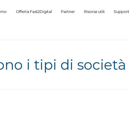
iamo
Offerta Fast2Digital
Partner
Risorse utili
Suppor
no i tipi di società 