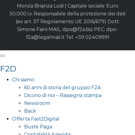
Monza Brianza Lodi | Capitale sociale: Euro
50.000 i.v. Responsabile della protezione dei dati
(ex art. 37 Regolamento UE 2016/679) Dott.
Simone Faini MAIL:
dpo@f2a.biz
PEC:
dpo-
f2a@legalmail.it
Tel. +39 02409991
F2D
Chi siamo
60 anni di storia del gruppo F2A
Dicono di noi – Rassegna stampa
Newsroom
Back
Offerta Fast2Digital
Buste Paga
Contabilità Azienda