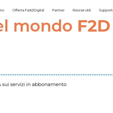
amo
Offerta Fast2Digital
Partner
Risorse utili
Support
el mondo
F2D
 sui servizi in abbonamento