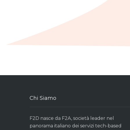
Chi Siamo
F2D nasce da F2A, società leader nel
panorama italiano dei servizi tech-based