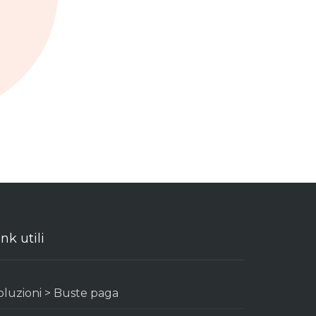
ink utili
oluzioni > Buste paga