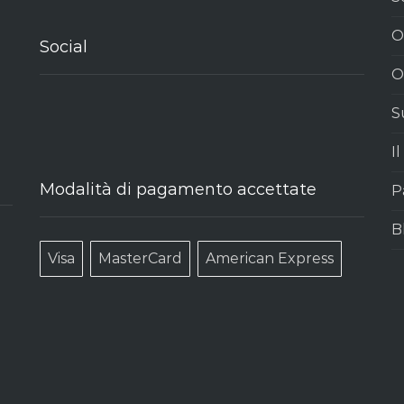
O
Social
O
S
I
Modalità di pagamento accettate
P
B
Visa
MasterCard
American Express