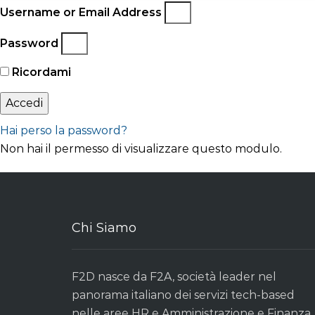
Username or Email Address
Password
Ricordami
Accedi
Hai perso la password?
Non hai il permesso di visualizzare questo modulo.
Chi Siamo
F2D nasce da F2A, società leader nel
panorama italiano dei servizi tech-based
nelle aree HR e Amministrazione e Finanza