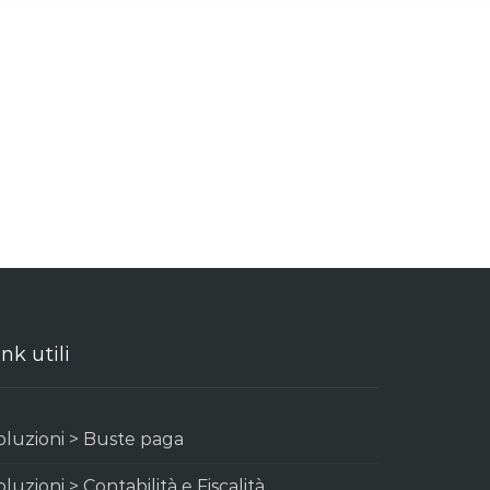
ink utili
oluzioni > Buste paga
oluzioni > Contabilità e Fiscalità