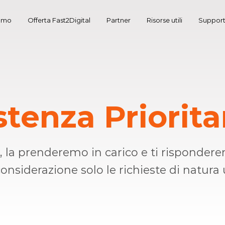
iamo
Offerta Fast2Digital
Partner
Risorse utili
Suppor
stenza Priorita
te, la prenderemo in carico e ti rispond
considerazione solo le richieste di natura