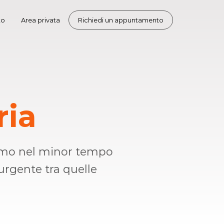
to
Area privata
Richiedi un appuntamento
ria
eremo nel minor tempo
 urgente tra quelle