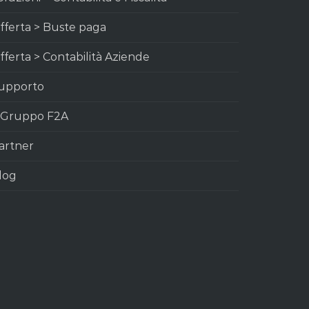
fferta > Buste paga
fferta > Contabilità Aziende
upporto
l Gruppo F2A
artner
log