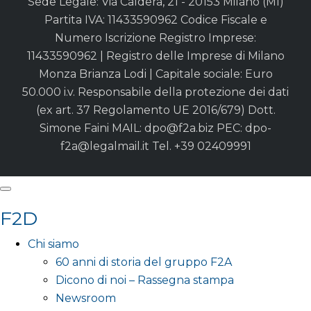
Sede Legale: Via Caldera, 21 - 20153 Milano (MI)
Partita IVA: 11433590962 Codice Fiscale e
Numero Iscrizione Registro Imprese:
11433590962 | Registro delle Imprese di Milano
Monza Brianza Lodi | Capitale sociale: Euro
50.000 i.v. Responsabile della protezione dei dati
(ex art. 37 Regolamento UE 2016/679) Dott.
Simone Faini MAIL:
dpo@f2a.biz
PEC:
dpo-
f2a@legalmail.it
Tel. +39 02409991
F2D
Chi siamo
60 anni di storia del gruppo F2A
Dicono di noi – Rassegna stampa
Newsroom