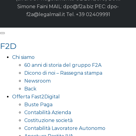
Simone Faini MAIL:
dpo@f2a.biz
PEC:
dpo-
f2a@legalmail.it
Tel. +39 02409991
F2D
Chi siamo
60 anni di storia del gruppo F2A
Dicono di noi – Rassegna stampa
Newsroom
Back
Offerta Fast2Digital
Buste Paga
Contabilità Azienda
Costituzione società
Contabilità Lavoratore Autonomo